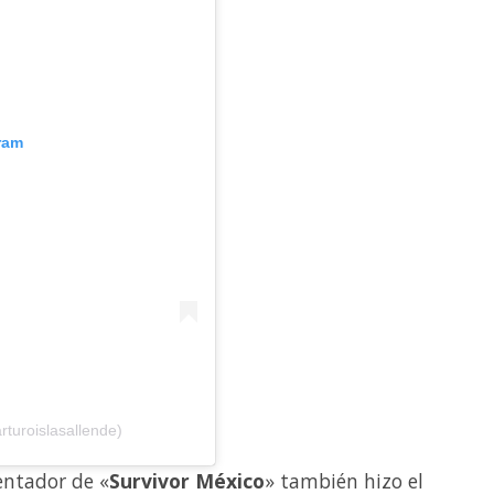
ram
rturoislasallende)
sentador de «
Survivor México
» también hizo el