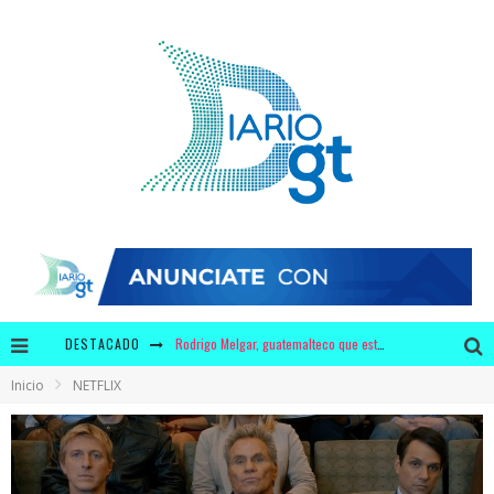
DESTACADO
¿3 millones de dólares en leche y 440 mil dólares en chicles para Bolsonaro?
Inicio
NETFLIX
Krusty y Adidas ofrecerán a los fans unos zapatos con diseño único
¿Por qué tiene mayor significado la campaña de "We Remember" en época de pandemia?
Video: polémica discusión entre Bancada Semilla y Allan Rodríguez se viraliza