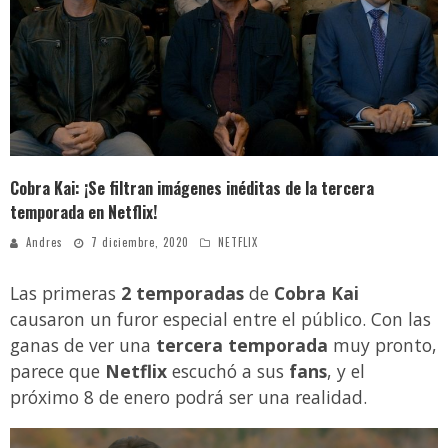
¿Colegios obligarán a alumnos a utilizar uniforme en clases virtuales? Esto dice el Mineduc
Luz María y el extraño caso que indigna a los guatemaltecos
Reconocida actriz denuncia a Marilyn Manson por abuso sexual y psicológico
Rodrigo Melgar, guatemalteco que está entre los mejores 10 del mundo en jaripeo
Cobra Kai: ¡Se filtran imágenes inéditas de la tercera
temporada en Netflix!
Andres
7 diciembre, 2020
NETFLIX
Las primeras
2 temporadas
de
Cobra Kai
causaron un furor especial entre el público. Con las
ganas de ver una
tercera temporada
muy pronto,
parece que
Netflix
escuchó a sus
fans
, y el
próximo 8 de enero podrá ser una realidad.