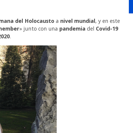
mana del Holocausto
a
nivel mundial
, y en este
member
» junto con una
pandemia
del
Covid-19
2020
.