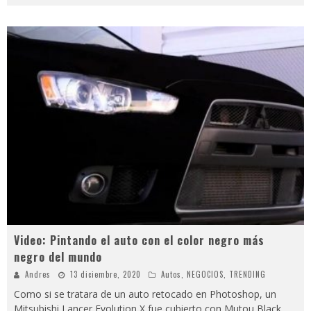
Video: Pintando el auto con el color negro más
negro del mundo
Andres
13 diciembre, 2020
Autos
,
NEGOCIOS
,
TRENDING
Como si se tratara de un auto retocado en Photoshop, un
Mitsubishi Lancer Evolution X fue cubierto con Mutou Black,