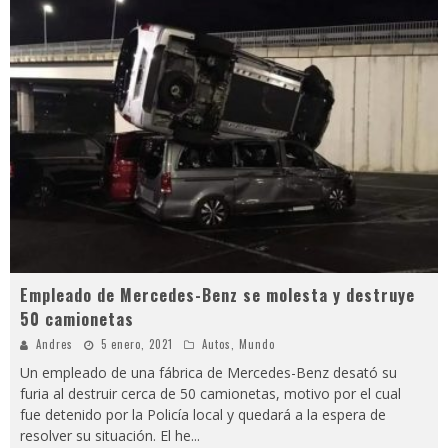
Video: polémica discusión entre Bancada Semilla y Allan Rodríguez se viraliza
¿Colegios obligarán a alumnos a utilizar uniforme en clases virtuales? Esto dice el Mineduc
Luz María y el extraño caso que indigna a los guatemaltecos
Reconocida actriz denuncia a Marilyn Manson por abuso sexual y psicológico
Empleado de Mercedes-Benz se molesta y destruye
50 camionetas
Andres
5 enero, 2021
Autos
,
Mundo
Un empleado de una fábrica de Mercedes-Benz desató su
furia al destruir cerca de 50 camionetas, motivo por el cual
fue detenido por la Policía local y quedará a la espera de
resolver su situación. El he
...