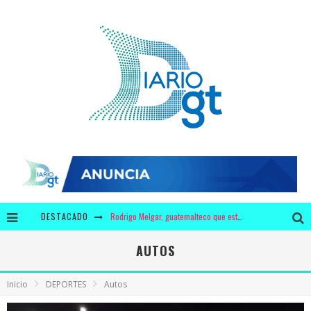
DESTACADO
Rodrigo Melgar, guatemalteco que está entre los mejores 10 del mundo en jaripeo
¿3 millones de dólares en leche y 440 mil dólares en chicles para Bolsonaro?
AUTOS
Krusty y Adidas ofrecerán a los fans unos zapatos con diseño único
Inicio
DEPORTES
Autos
¿Por qué tiene mayor significado la campaña de "We Remember" en época de pandemia?