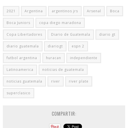
2021
Argentina
argentinos jrs
Arsenal
Boca
Boca Juniors
copa diego maradona
Copa Libertadores
Diario de Guatemala
diario gt
diario guatemala
diariogt
espn 2
futbol argentina
huracan
independiente
Latinoamerica
noticias de guatemala
noticias guatemala
river
river plate
superclasico
COMPARTIR: