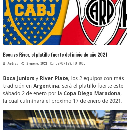
¿Colegios obligarán a alumnos a utilizar uniforme en clases virtuales? Esto dice el Mineduc
Luz María y el extraño caso que indigna a los guatemaltecos
Reconocida actriz denuncia a Marilyn Manson por abuso sexual y psicológico
Rodrigo Melgar, guatemalteco que está entre los mejores 10 del mundo en jaripeo
Boca vs River, el platillo fuerte del inicio de año 2021
Andres
2 enero, 2021
DEPORTES
,
FÚTBOL
Boca Juniors
y
River Plate
, los 2 equipos con más
tradición en
Argentina
, será el platillo fuerte este
sábado 2 de enero por la
Copa Diego Maradona
,
la cual culminará el próximo 17 de enero de 2021.