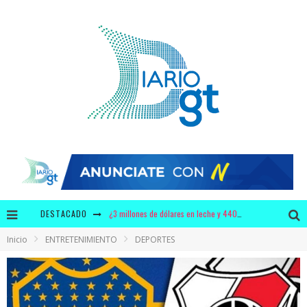
DESTACADO
¿3 millones de dólares en leche y 440 mil dólares en chicles para Bolsonaro?
Inicio
ENTRETENIMIENTO
DEPORTES
Krusty y Adidas ofrecerán a los fans unos zapatos con diseño único
¿Por qué tiene mayor significado la campaña de "We Remember" en época de pandemia?
Video: polémica discusión entre Bancada Semilla y Allan Rodríguez se viraliza