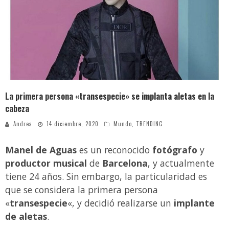
¿Colegios obligarán a alumnos a utilizar uniforme en clases virtuales? Esto dice el Mineduc
Luz María y el extraño caso que indigna a los guatemaltecos
Reconocida actriz denuncia a Marilyn Manson por abuso sexual y psicológico
Rodrigo Melgar, guatemalteco que está entre los mejores 10 del mundo en jaripeo
La primera persona «transespecie» se implanta aletas en la
cabeza
Andres
14 diciembre, 2020
Mundo
,
TRENDING
Manel de Aguas
es un reconocido
fotógrafo
y
productor musical
de
Barcelona
, y actualmente
tiene 24 años. Sin embargo, la particularidad es
que se considera la primera persona
«
transespecie
«, y decidió realizarse un
implante
de aletas
.