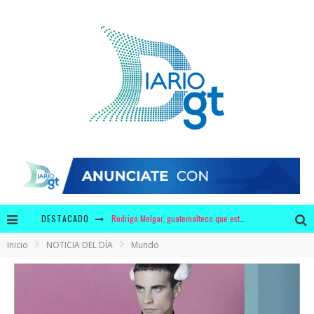
DESTACADO
¿3 millones de dólares en leche y 440 mil dólares en chicles para Bolsonaro?
Inicio
NOTICIA DEL DÍA
Mundo
Krusty y Adidas ofrecerán a los fans unos zapatos con diseño único
¿Por qué tiene mayor significado la campaña de "We Remember" en época de pandemia?
Video: polémica discusión entre Bancada Semilla y Allan Rodríguez se viraliza