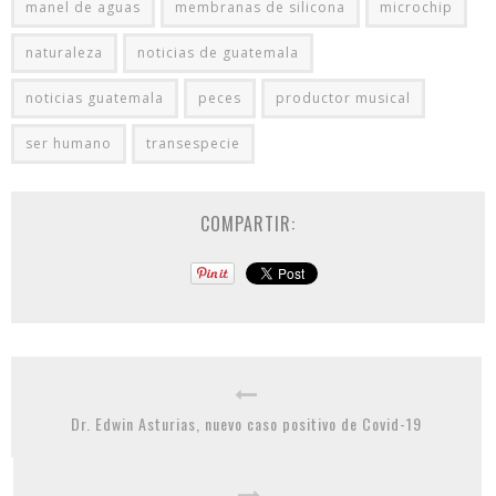
manel de aguas
membranas de silicona
microchip
naturaleza
noticias de guatemala
noticias guatemala
peces
productor musical
ser humano
transespecie
COMPARTIR:
Dr. Edwin Asturias, nuevo caso positivo de Covid-19