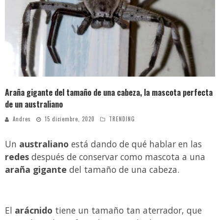
¿Colegios obligarán a alumnos a utilizar uniforme en clases virtuales? Esto dice el Mineduc
Luz María y el extraño caso que indigna a los guatemaltecos
Reconocida actriz denuncia a Marilyn Manson por abuso sexual y psicológico
Rodrigo Melgar, guatemalteco que está entre los mejores 10 del mundo en jaripeo
Araña gigante del tamaño de una cabeza, la mascota perfecta
de un australiano
Andres
15 diciembre, 2020
TRENDING
Un
australiano
está dando de qué hablar en las
redes
después de conservar como mascota a una
araña gigante
del tamaño de una cabeza.
El
arácnido
tiene un tamaño tan aterrador, que