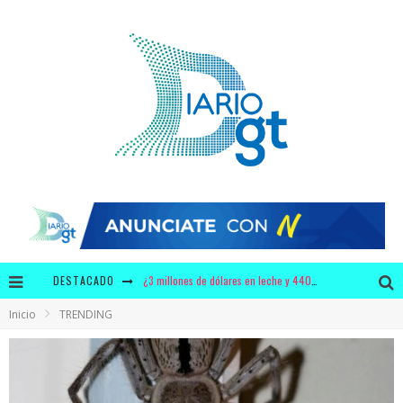
DESTACADO
¿3 millones de dólares en leche y 440 mil dólares en chicles para Bolsonaro?
Inicio
TRENDING
Krusty y Adidas ofrecerán a los fans unos zapatos con diseño único
¿Por qué tiene mayor significado la campaña de "We Remember" en época de pandemia?
Video: polémica discusión entre Bancada Semilla y Allan Rodríguez se viraliza