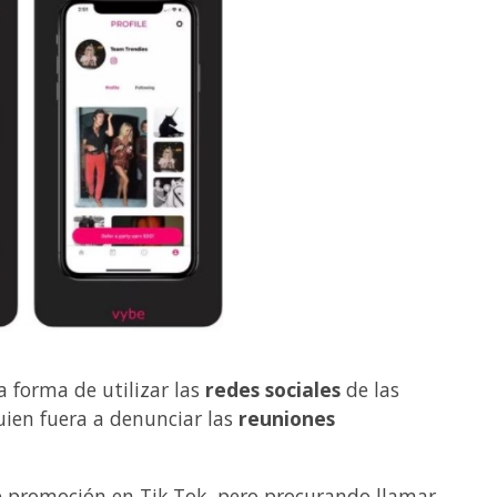
 forma de utilizar las
redes sociales
de las
guien fuera a denunciar las
reuniones
e promoción en Tik Tok, pero procurando llamar