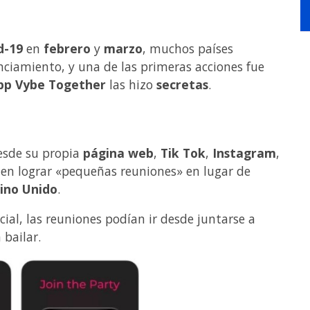
d-19
en
febrero
y
marzo
, muchos países
nciamiento, y una de las primeras acciones fue
pp
Vybe Together
las hizo
secretas
.
esde su propia
página web
,
Tik Tok
,
Instagram
,
 en lograr «pequeñas reuniones» en lugar de
ino Unido
.
al, las reuniones podían ir desde juntarse a
bailar.