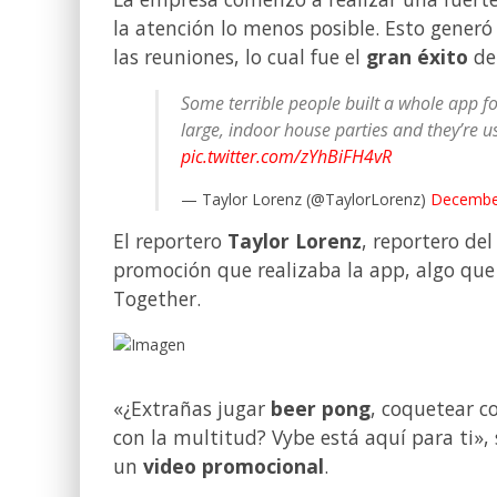
la atención lo menos posible. Esto generó 
las reuniones, lo cual fue el
gran éxito
de
Some terrible people built a whole app 
large, indoor house parties and they’re us
pic.twitter.com/zYhBiFH4vR
— Taylor Lorenz (@TaylorLorenz)
December
El reportero
Taylor Lorenz
, reportero de
promoción que realizaba la app, algo que
Together.
«¿Extrañas jugar
beer pong
, coquetear c
con la multitud? Vybe está aquí para ti», 
un
video promocional
.