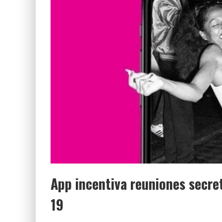
LUZ MARÍA Y EL EXTRAÑO CASO QUE INDIG
App incentiva reuniones secre
19