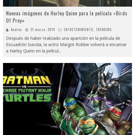
Nuevas imágenes de Harley Quinn para la película «Birds
Of Prey»
Andres
31 marzo, 2019
ENTRETENIMIENTO
,
TRENDING
Después de haber realizado una aparición en la película de
Escuadrón Suicida, la actriz Margot Robbie volverá a encarnar
a Harley Quinn en la películ
...