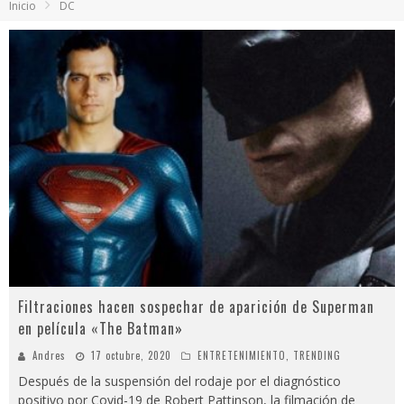
Inicio
DC
Video: polémica discusión entre Bancada Semilla y Allan Rodríguez se viraliza
¿Colegios obligarán a alumnos a utilizar uniforme en clases virtuales? Esto dice el Mineduc
Luz María y el extraño caso que indigna a los guatemaltecos
Reconocida actriz denuncia a Marilyn Manson por abuso sexual y psicológico
Filtraciones hacen sospechar de aparición de Superman
en película «The Batman»
Andres
17 octubre, 2020
ENTRETENIMIENTO
,
TRENDING
Después de la suspensión del rodaje por el diagnóstico
positivo por Covid-19 de Robert Pattinson, la filmación de