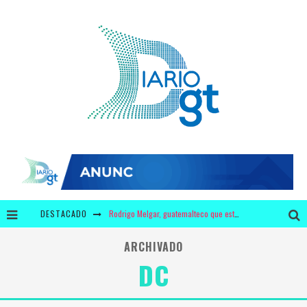
DESTACADO
Rodrigo Melgar, guatemalteco que está entre los mejores 10 del mundo en jaripeo
¿3 millones de dólares en leche y 440 mil dólares en chicles para Bolsonaro?
ARCHIVADO
DC
Krusty y Adidas ofrecerán a los fans unos zapatos con diseño único
¿Por qué tiene mayor significado la campaña de "We Remember" en época de pandemia?