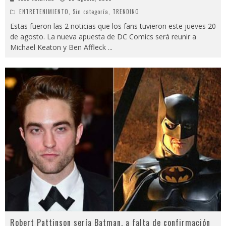
ENTRETENIMIENTO
,
Sin categoría
,
TRENDING
Estas fueron las 2 noticias que los fans tuvieron este jueves 20
de agosto. La nueva apuesta de DC Comics será reunir a
Michael Keaton y Ben Affleck
...
Robert Pattinson sería Batman, a falta de confirmación