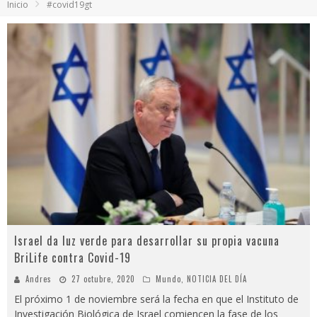
Inicio
#covid19gt
Video: polémica discusión entre Bancada Semilla y Allan Rodríguez se viraliza
¿Colegios obligarán a alumnos a utilizar uniforme en clases virtuales? Esto dice el Mineduc
Luz María y el extraño caso que indigna a los guatemaltecos
Reconocida actriz denuncia a Marilyn Manson por abuso sexual y psicológico
Israel da luz verde para desarrollar su propia vacuna
BriLife contra Covid-19
Andres
27 octubre, 2020
Mundo
,
NOTICIA DEL DÍA
El próximo 1 de noviembre será la fecha en que el Instituto de
Investigación Biológica de Israel comiencen la fase de los