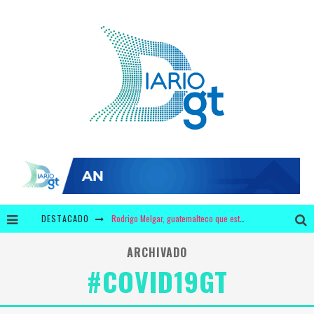
DESTACADO
Rodrigo Melgar, guatemalteco que está entre los mejores 10 del mundo en jaripeo
¿3 millones de dólares en leche y 440 mil dólares en chicles para Bolsonaro?
ARCHIVADO
#COVID19GT
Krusty y Adidas ofrecerán a los fans unos zapatos con diseño único
¿Por qué tiene mayor significado la campaña de "We Remember" en época de pandemia?