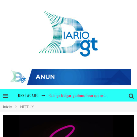
DESTACADO
Rodrigo Melgar, guatemalteco que está entre los mejores 10 del mundo en jaripeo
Inicio
NETFLIX
¿3 millones de dólares en leche y 440 mil dólares en chicles para Bolsonaro?
Krusty y Adidas ofrecerán a los fans unos zapatos con diseño único
¿Por qué tiene mayor significado la campaña de "We Remember" en época de pandemia?