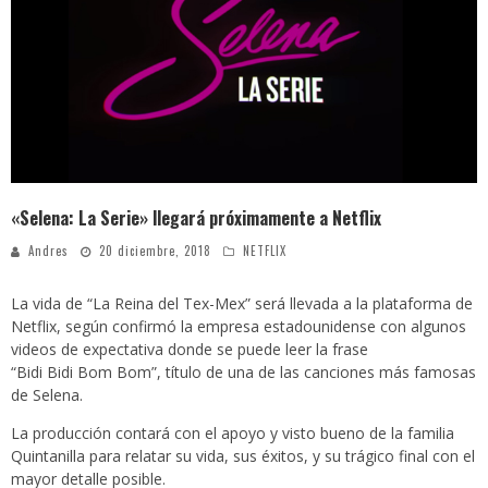
Video: polémica discusión entre Bancada Semilla y Allan Rodríguez se viraliza
¿Colegios obligarán a alumnos a utilizar uniforme en clases virtuales? Esto dice el Mineduc
Luz María y el extraño caso que indigna a los guatemaltecos
Reconocida actriz denuncia a Marilyn Manson por abuso sexual y psicológico
«Selena: La Serie» llegará próximamente a Netflix
Andres
20 diciembre, 2018
NETFLIX
La vida de “La Reina del Tex-Mex” será llevada a la plataforma de
Netflix, según confirmó la empresa estadounidense con algunos
videos de expectativa donde se puede leer la frase
“Bidi Bidi Bom Bom”, título de una de las canciones más famosas
de Selena.
La producción contará con el apoyo y visto bueno de la familia
Quintanilla para relatar su vida, sus éxitos, y su trágico final con el
mayor detalle posible.