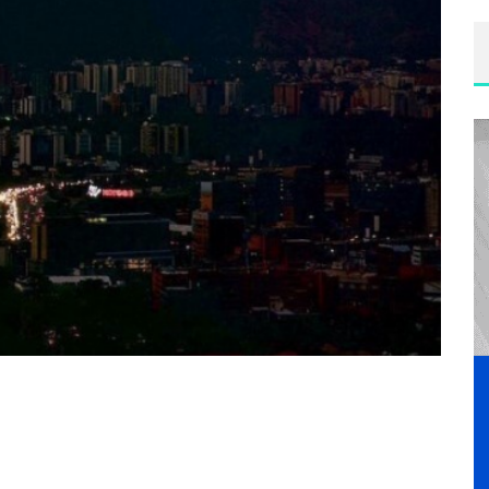
V
IDEO: POLÉMICA DISCUSIÓN ENTRE BANCADA SEMILLA Y ALLAN RODRÍGUEZ SE VIRALIZA
¿
COLEGIOS OBLIGARÁN A ALUMNOS A UTILIZAR UNIFORME EN CLASES VIRTUALES? ESTO DICE EL MINEDUC
NA A LOS GUATEMALTECOS
R
ECONOCIDA ACTRIZ DENUNCIA A MARILYN MANSON POR ABUSO SEXUAL Y PSICOLÓGICO