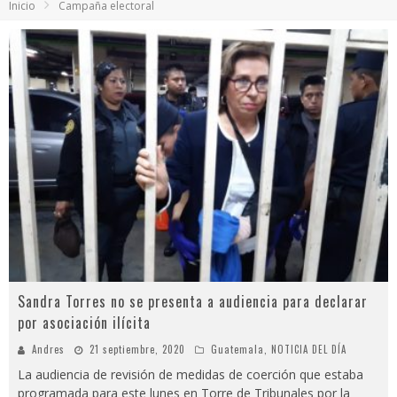
Inicio
Campaña electoral
Video: polémica discusión entre Bancada Semilla y Allan Rodríguez se viraliza
¿Colegios obligarán a alumnos a utilizar uniforme en clases virtuales? Esto dice el Mineduc
Luz María y el extraño caso que indigna a los guatemaltecos
Reconocida actriz denuncia a Marilyn Manson por abuso sexual y psicológico
Sandra Torres no se presenta a audiencia para declarar
por asociación ilícita
Andres
21 septiembre, 2020
Guatemala
,
NOTICIA DEL DÍA
La audiencia de revisión de medidas de coerción que estaba
programada para este lunes en Torre de Tribunales por la