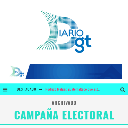
DESTACADO
Rodrigo Melgar, guatemalteco que está entre los mejores 10 del mundo en jaripeo
¿3 millones de dólares en leche y 440 mil dólares en chicles para Bolsonaro?
ARCHIVADO
CAMPAÑA ELECTORAL
Krusty y Adidas ofrecerán a los fans unos zapatos con diseño único
¿Por qué tiene mayor significado la campaña de "We Remember" en época de pandemia?