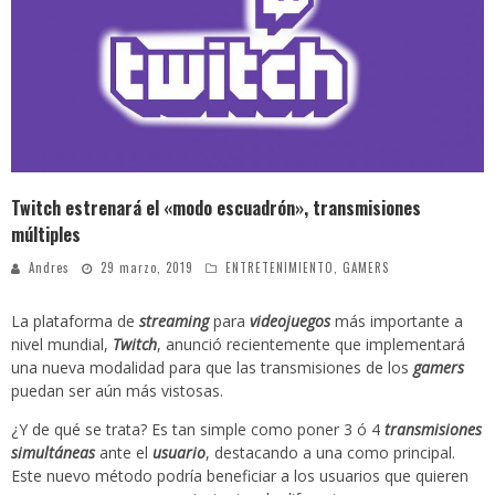
Video: polémica discusión entre Bancada Semilla y Allan Rodríguez se viraliza
¿Colegios obligarán a alumnos a utilizar uniforme en clases virtuales? Esto dice el Mineduc
Luz María y el extraño caso que indigna a los guatemaltecos
Reconocida actriz denuncia a Marilyn Manson por abuso sexual y psicológico
Twitch estrenará el «modo escuadrón», transmisiones
múltiples
Andres
29 marzo, 2019
ENTRETENIMIENTO
,
GAMERS
La plataforma de
streaming
para
videojuegos
más importante a
nivel mundial,
Twitch
, anunció recientemente que implementará
una nueva modalidad para que las transmisiones de los
gamers
puedan ser aún más vistosas.
¿Y de qué se trata? Es tan simple como poner 3 ó 4
transmisiones
simultáneas
ante el
usuario
, destacando a una como principal.
Este nuevo método podría beneficiar a los usuarios que quieren