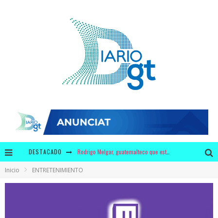
DESTACADO
Rodrigo Melgar, guatemalteco que está entre los mejores 10 del mundo en jaripeo
Inicio
ENTRETENIMIENTO
¿3 millones de dólares en leche y 440 mil dólares en chicles para Bolsonaro?
Krusty y Adidas ofrecerán a los fans unos zapatos con diseño único
¿Por qué tiene mayor significado la campaña de "We Remember" en época de pandemia?