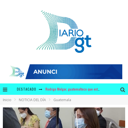
DESTACADO
Rodrigo Melgar, guatemalteco que está entre los mejores 10 del mundo en jaripeo
Inicio
NOTICIA DEL DÍA
Guatemala
¿3 millones de dólares en leche y 440 mil dólares en chicles para Bolsonaro?
Krusty y Adidas ofrecerán a los fans unos zapatos con diseño único
¿Por qué tiene mayor significado la campaña de "We Remember" en época de pandemia?