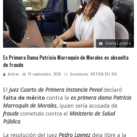
Video: polémica discusión entre Bancada Semilla y Allan Rodríguez se viraliza
¿Colegios obligarán a alumnos a utilizar uniforme en clases virtuales? Esto dice el Mineduc
Luz María y el extraño caso que indigna a los guatemaltecos
Diario La Hora
Reconocida actriz denuncia a Marilyn Manson por abuso sexual y psicológico
Ex Primera Dama Patricia Marroquín de Morales es absuelta
de fraude
Andres
19 septiembre, 2020
Guatemala
,
NOTICIA DEL DÍA
El
juez Cuarto de Primera Instancia Penal
declaró
falta de mérito
contra la
ex primera dama
Patricia
Marroquín de Morales
, quien sería acusada de
fraude
cometido contra el
Ministerio de Salud
Pública
.
La resolución del juez
Pedro Laynez
deja libre a la